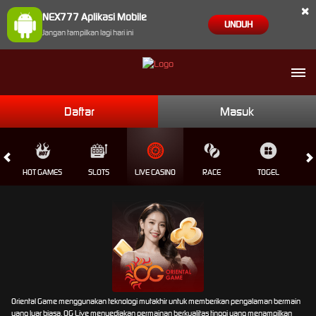
×
NEX777 Aplikasi Mobile
UNDUH
Jangan tampilkan lagi hari ini
Daftar
Masuk
HOT GAMES
SLOTS
LIVE CASINO
RACE
TOGEL
OL
Oriental Game menggunakan teknologi mutakhir untuk memberikan pengalaman bermain
yang luar biasa. OG Live menyediakan permainan berkualitas tinggi yang menampilkan