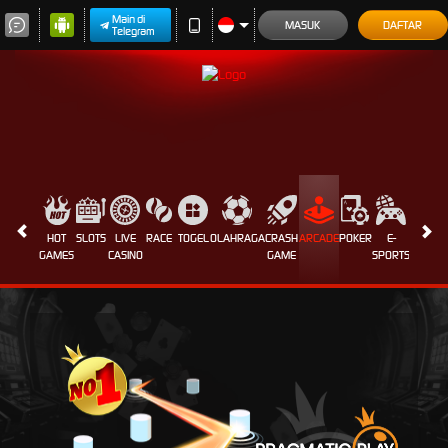
Main di
MASUK
DAFTAR
Telegram
HOT
SLOTS
LIVE
RACE
TOGEL
OLAHRAGA
CRASH
ARCADE
POKER
E-
SABUN
GAMES
CASINO
GAME
SPORTS
AYAM