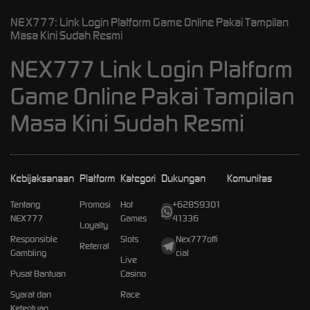
NEX777: Link Login Platform Game Online Pakai Tampilan
Masa Kini Sudah Resmi
NEX777 Link Login Platform
Game Online Pakai Tampilan
Masa Kini Sudah Resmi
Kebijaksanaan
Platform
Kategori
Dukungan
Komunitas
Tentang
Promosi
Hot
+62859301
NEX777
Games
41336
Loyalty
Responsible
Slots
Nex777offi
Referral
Gambling
cial
Live
Pusat Bantuan
Casino
Syarat dan
Race
Ketentuan