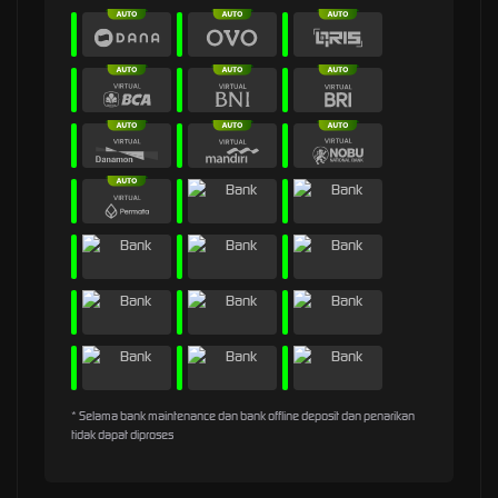
* Selama bank maintenance dan bank offline deposit dan penarikan
tidak dapat diproses