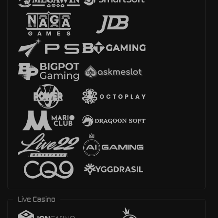
Live Casino