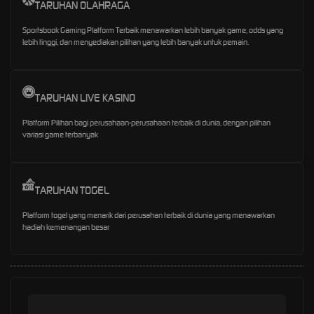
TARUHAN OLAHRAGA
Sportsbook Gaming Platform Terbaik menawarkan lebih banyak game, odds yang
lebih tinggi, dan menyediakan pilihan yang lebih banyak untuk pemain.
TARUHAN LIVE KASINO
Platform Pilihan bagi perusahaan-perusahaan terbaik di dunia, dengan pilihan
variasi game terbanyak
TARUHAN TOGEL
Platform togel yang menarik dari perusahan terbaik di dunia yang menawarkan
hadiah kemenangan besar