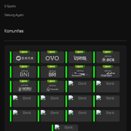
E-Sports
Sabung Ayam
Komunitas