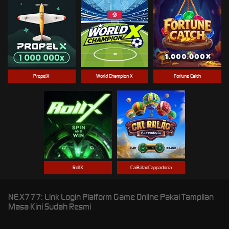
PropelX
World Champion X
Fortune Catch
RollX
CaiBalaoCappadocia
NEX777: Link Login Platform Game Online Pakai Tampilan
Masa Kini Sudah Resmi