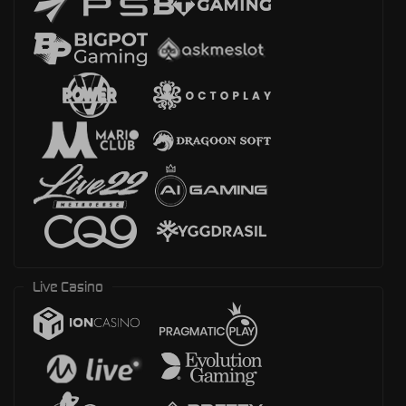
Live Casino