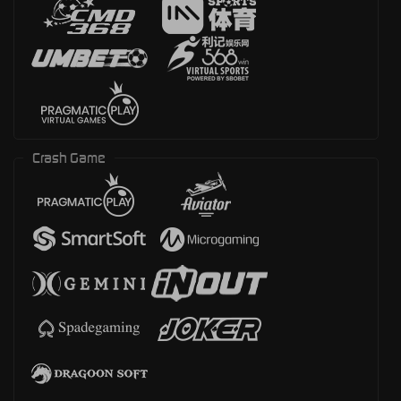
Crash Game