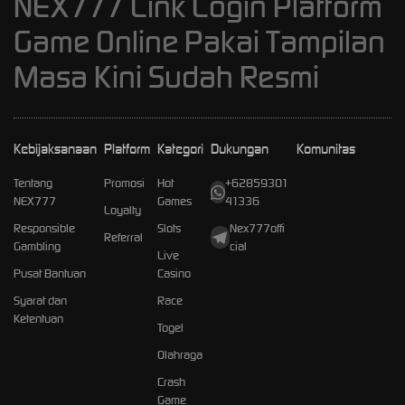
NEX777 Link Login Platform
Game Online Pakai Tampilan
Masa Kini Sudah Resmi
Kebijaksanaan
Platform
Kategori
Dukungan
Komunitas
Tentang
Promosi
Hot
+62859301
NEX777
Games
41336
Loyalty
Responsible
Slots
Nex777offi
Referral
Gambling
cial
Live
Pusat Bantuan
Casino
Syarat dan
Race
Ketentuan
Togel
Olahraga
Crash
Game