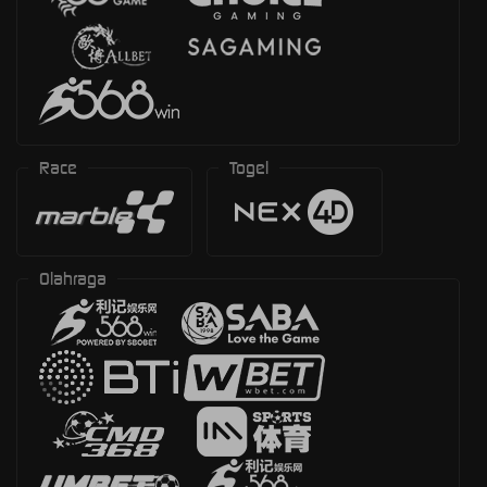
Race
Togel
Olahraga