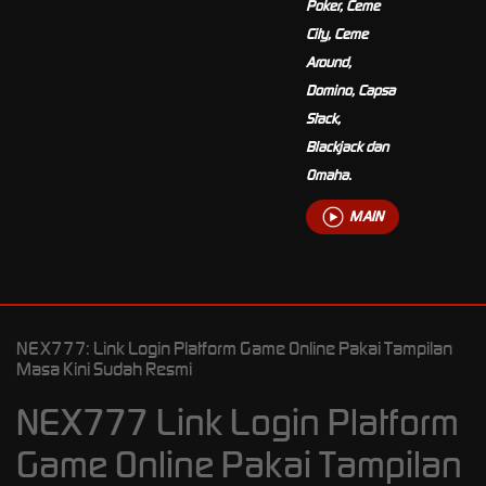
Poker, Ceme
City, Ceme
Around,
Domino, Capsa
Stack,
Blackjack dan
Omaha.
MAIN
NEX777: Link Login Platform Game Online Pakai Tampilan
Masa Kini Sudah Resmi
NEX777 Link Login Platform
Game Online Pakai Tampilan