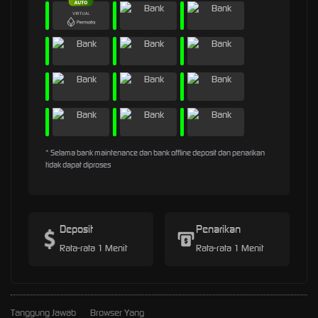
* Selama bank maintenance dan bank offline deposit dan penarikan
tidak dapat diproses
Deposit
Penarikan
Rata-rata 1 Menit
Rata-rata 1 Menit
Tanggung Jawab
Browser Yang