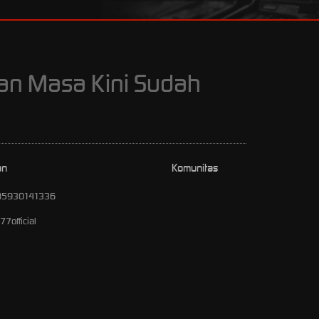
lan Masa Kini Sudah
an
Komunitas
85930141336
7official