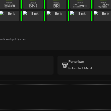
an tidak dapat diproses
Penarikan
Rata-rata 1 Menit