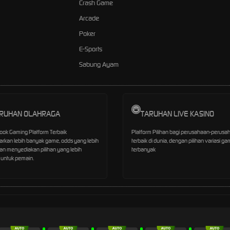
Crash Game
Arcade
Poker
E-Sports
Sabung Ayam
RUHAN OLAHRAGA
TARUHAN LIVE KASINO
ook Gaming Platform Terbaik
Platform Pilihan bagi perusahaan-perusa
kan lebih banyak game, odds yang lebih
terbaik di dunia, dengan pilihan variasi g
 dan menyediakan pilihan yang lebih
terbanyak
untuk pemain.