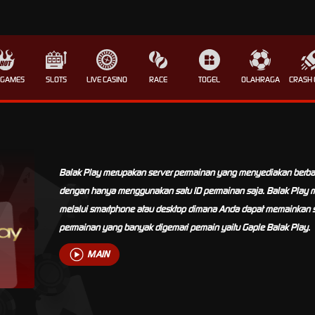
 GAMES
SLOTS
LIVE CASINO
RACE
TOGEL
OLAHRAGA
CRASH
Balak Play merupakan server permainan yang menyediakan berb
dengan hanya menggunakan satu ID permainan saja. Balak Play 
melalui smartphone atau desktop dimana Anda dapat memainkan 
permainan yang banyak digemari pemain yaitu Gaple Balak Play.
MAIN