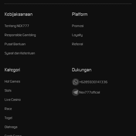
Kebijaksanaan
Platform
Tentang NEX777
Promosi
Responsible Gambling
Loyalty
Pusat Bantuan
Referral
Syarat dan Ketentuan
Kategori
Dukungan
Hot Games
+6285930141336
Slots
Nex777official
Live Casino
Race
Togel
Olahraga
Crash Game