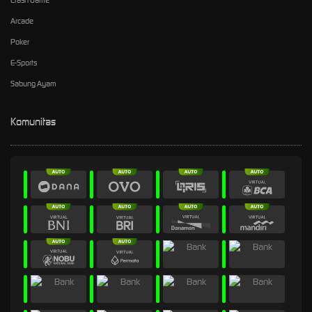
Arcade
Poker
E-Sports
Sabung Ayam
Komunitas