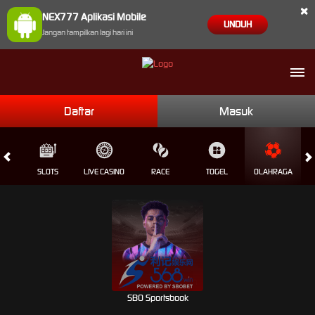
×
NEX777 Aplikasi Mobile
UNDUH
Jangan tampilkan lagi hari ini
Daftar
Masuk
MES
SLOTS
LIVE CASINO
RACE
TOGEL
OLAHRAGA
C
SBO Sportsbook