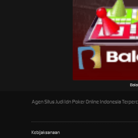
Bala
Agen Situs Judi Idn Poker Online Indonesia Terper
Kebijaksanaan