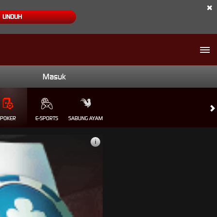
×
UNDUH
Masuk
POKER
E-SPORTS
SABUNG AYAM
i