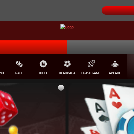
INO
RACE
TOGEL
OLAHRAGA
CRASH GAME
ARCADE
i