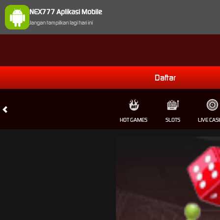
NEX777 Aplikasi Mobile
Jangan tampilkan lagi hari ini
Daftar
HOT GAMES
SLOTS
LIVE CAS