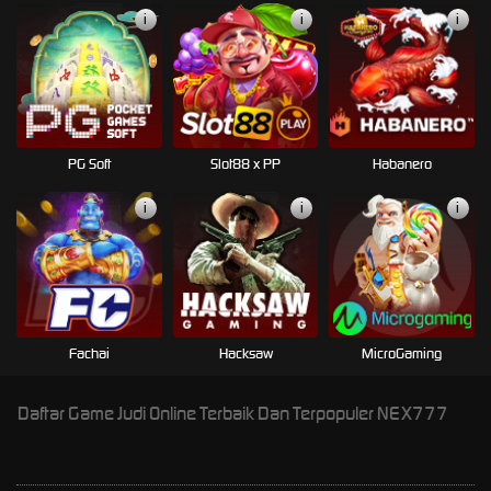
i
i
i
PG Soft
Slot88 x PP
Habanero
i
i
i
Fachai
Hacksaw
MicroGaming
Daftar Game Judi Online Terbaik Dan Terpopuler NEX777