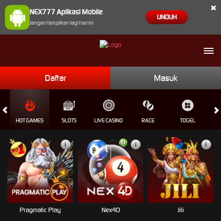
×
NEX777 Aplikasi Mobile
UNDUH
Jangan tampilkan lagi hari ini
Daftar
Masuk
HOT GAMES
SLOTS
LIVE CASINO
RACE
TOGEL
OL
i
i
i
Pragmatic Play
Nex4D
Jili