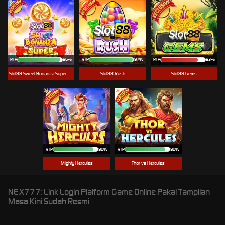
RTP
96%
RTP
97%
RTP
83%
Slot88 Sweet Bonanza Super Scatter
Slot88 Rush
Slot88 Gems
RTP
90%
RTP
Mighty Hercules
Thor vs Hercules
NEX777: Link Login Platform Game Online Pakai Tampilan
Masa Kini Sudah Resmi